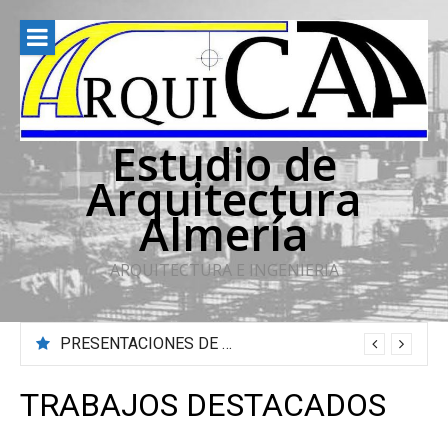
Saltar
al
contenido
Estudio de
Arquitectura
Almería
ARQUITECTURA E INGENIERIA
PRESENTACIONES DE REFORMAS EN INMUEBLES
TRABAJOS DESTACADOS