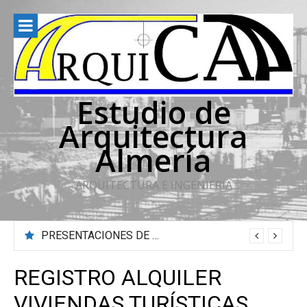
Saltar
al
contenido
Estudio de
Arquitectura
Almería
ARQUITECTURA E INGENIERIA
PRESENTACIONES DE REFORMAS EN INMUEBLES
REGISTRO ALQUILER
VIVIENDAS TURÍSTICAS